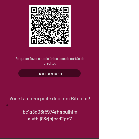
PIX por CNPJ
Se quiser fazer o apoio único usando cartão de
crédito:
pag seguro
Você também pode doar em Bitcoins!
bc1q8d06r5974rhqpujhlm
alvtklj83zjhjezd2pe7